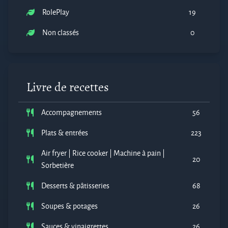
RolePlay
19
Non classés
0
Livre de recettes
Accompagnements
56
Plats & entrées
223
Air fryer | Rice cooker | Machine à pain |
20
Sorbetière
Desserts & pâtisseries
68
Soupes & potages
26
Sauces & vinaigrettes
26