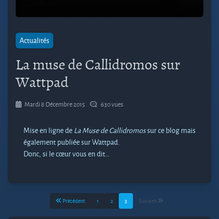
Actualités
La muse de Callidromos sur
Wattpad
Mardi 8 Décembre 2015
630 vues
Mise en ligne de
La Muse de Callidromos
sur ce blog mais
également publiée sur Wattpad.
Donc, si le cœur vous en dit…
Précédent
1
2
3
Suivant