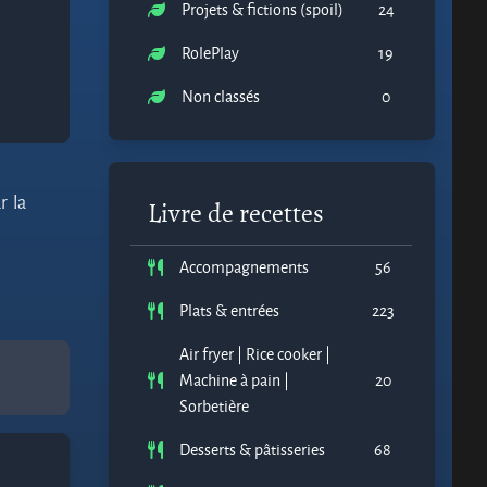
Projets & fictions (spoil)
24
RolePlay
19
Non classés
0
r la
Livre de recettes
Accompagnements
56
Plats & entrées
223
Air fryer | Rice cooker |
Machine à pain |
20
Sorbetière
Desserts & pâtisseries
68