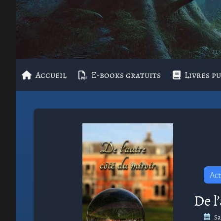
Accueil
E-books gratuits
Livres pu
Act
De l
Sa