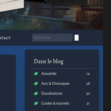
ntact
Dans le blog
Actualités
14
Avis & Chroniques
28
Elucubrations
30
Guides & tutoriels
21