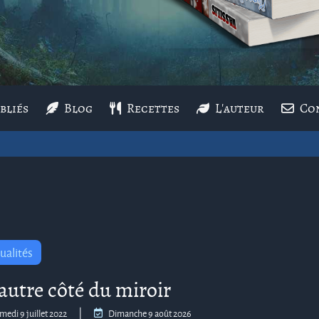
bliés
Blog
Recettes
L'auteur
Co
ualités
’autre côté du miroir
|
medi 9 juillet 2022
Dimanche 9 août 2026