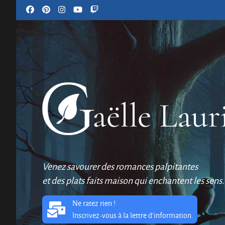
Venez savourer des romances palpitantes
et des plats faits maison qui enchantent les sens.
Ne ratez rien !
Inscrivez-vous à la lettre d'information.