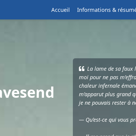
Accueil
Informations & résum
La lame de sa faux lui
moi pour ne pas m’effray
chaleur infernale émana
ravesend
m’apparut plus grand qu’
je ne pouvais rester à n
— Qu’est-ce qui vous pr