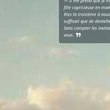
— Il me prend que je n’a
fille capricieuse en ma
êtes la troisième à vou
suffisait que de dentel
Sans compter les invitat
vous.