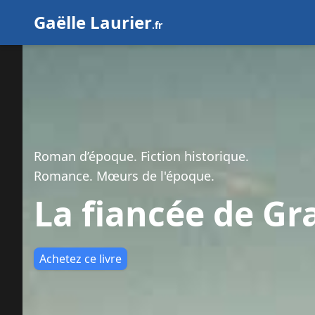
Gaëlle Laurier
.fr
Roman d’époque. Fiction historique.
Romance. Mœurs de l'époque.
La fiancée de G
Achetez ce livre