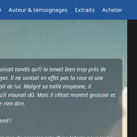
é
Auteur & témoignages
Extraits
Acheter
sait tandis qu’il la tenait bien trop près de
er. Il ne sentait en effet pas la rose et une
it de lui. Malgré sa taille moyenne, il
il n’aurait dû. Mais il s’était montré grossier et
e rien dire.
end !