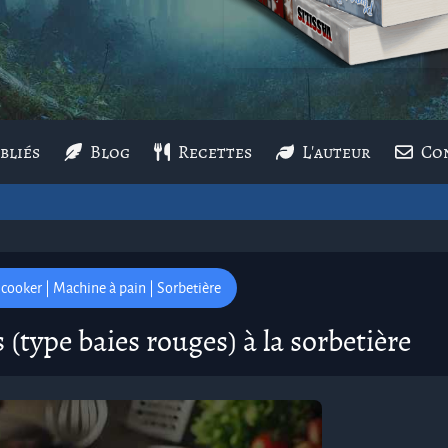
bliés
Blog
Recettes
L'auteur
Co
e cooker | Machine à pain | Sorbetière
 (type baies rouges) à la sorbetière