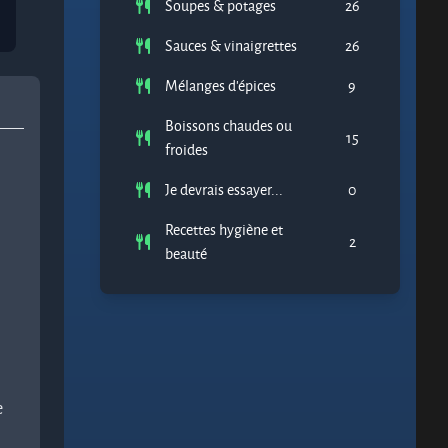
Soupes & potages
26
Sauces & vinaigrettes
26
Mélanges d'épices
9
Boissons chaudes ou
15
froides
Je devrais essayer...
0
Recettes hygiène et
2
beauté
e