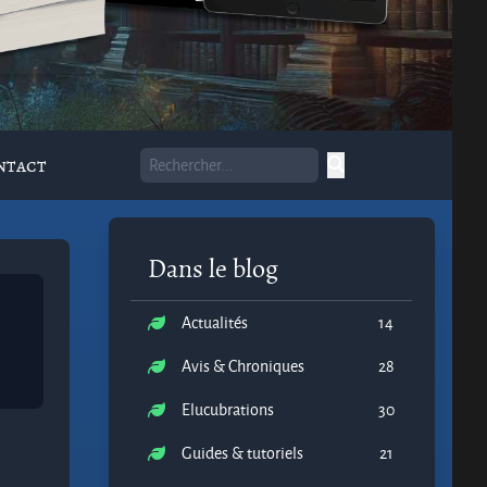
ntact
Dans le blog
Actualités
14
Avis & Chroniques
28
Elucubrations
30
Guides & tutoriels
21