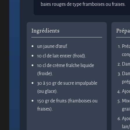
baies rouges de type framboises ou fraises.
Ingrédients
Prépa
un jaune d'œuf.
Préa
cong
10 cl de lait entier (froid).
Dans
10 cl de crème fraîche liquide
(froide).
Dans
pré
30 à 50 gr de sucre impalpable
(ou glace).
Ajou
150 gr de fruits (framboises ou
Mixe
fraises).
grai
Ajou
lait