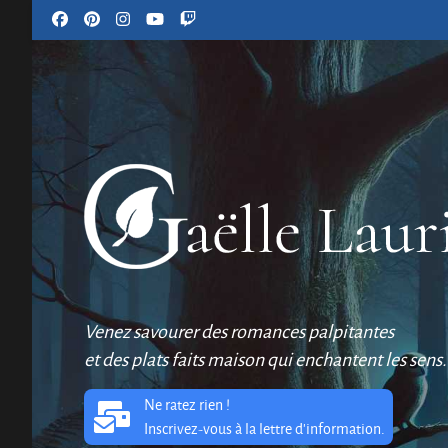
Venez savourer des romances palpitantes
et des plats faits maison qui enchantent les sens.
Ne ratez rien !
Inscrivez-vous à la lettre d'information.