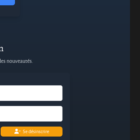
on
 des nouveautés.
Se désinscrire