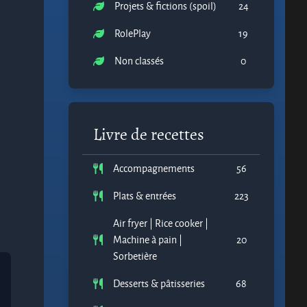
Projets & fictions (spoil)
24
RolePlay
19
Non classés
0
Livre de recettes
Accompagnements
56
Plats & entrées
223
Air fryer | Rice cooker |
Machine à pain |
20
Sorbetière
Desserts & pâtisseries
68