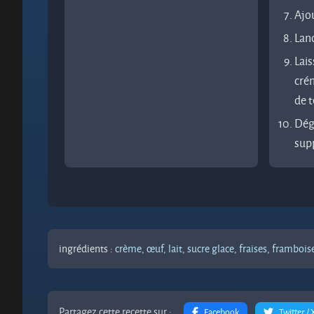
Ajou
Lanc
Lais
crém
de 
Dég
supp
ingrédients :
crème,
œuf,
lait,
sucre glace,
fraises,
frambois
Partagez cette recette sur :
Facebook
Twitter / 