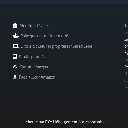
Mentions légales
T
pu
Politique de confidentialité
si
Droits d'auteur et propriété intellectuelle
pr
m
Kindle pour PC
p
Compte Wattpad
ét
P
Page auteur Amazon
do
pu
Hébergé par EX2 Hébergement écoresponsable