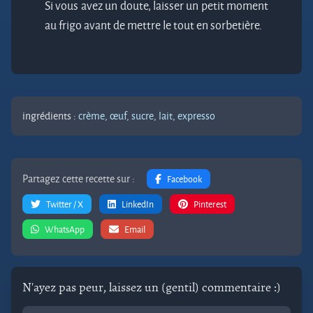
Si vous avez un doute, laisser un petit moment
au frigo avant de mettre le tout en sorbetière.
ingrédients :
crème,
œuf,
sucre,
lait,
expresso
Partagez cette recette sur :
Facebook
Twitter / X
LinkedIn
Pinterest
WhatsApp
Email
N'ayez pas peur, laissez un (gentil) commentaire :)