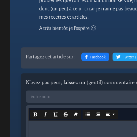
problèmes que l’on reconnaît un bon service, i
donc (un peu) à celui-ci car je n’aime pas beau
mes recettes et articles.
A très bientôt je l’espère 🙂
Partagez cet article sur :
Facebook
Twitter /
N'ayez pas peur, laissez un (gentil) commentaire :