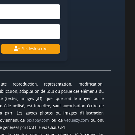
Se désinscrire
oute reproduction, représentation, modification,
blication, adaptation de tout ou partie des éléments du
te (textes, images 3D), quel que soit le moyen ou le
océdé utilisé, est interdite, sauf autorisation écrite de
a part. Les autres photos ou images d’illustration
roviennent de
pixabay.com
ou de
vecteezy.com
ou ont
é générées par DALL-E via Chat-GPT.
our le service presse, vous pouvez télécharger les