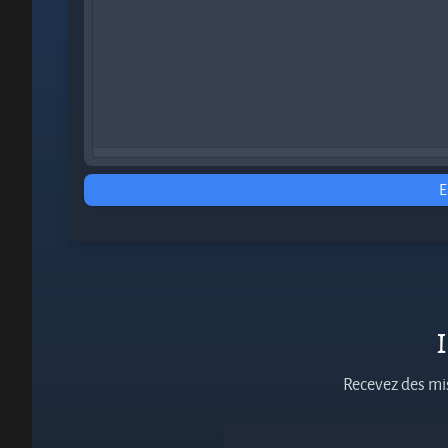
E
I
Recevez des mis