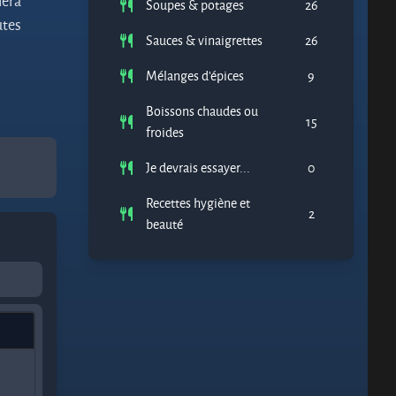
lera
Soupes & potages
26
utes
Sauces & vinaigrettes
26
Mélanges d'épices
9
Boissons chaudes ou
15
froides
Je devrais essayer...
0
Recettes hygiène et
2
beauté