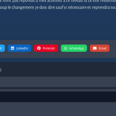
ls n’ont pas répondu à mes attentes à ce niveau là.Le site ressemb
coup le changement je dois dire sauf si nécessaire et reprendra to
 X
LinkedIn
Pinterest
WhatsApp
Email
)