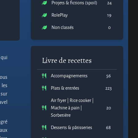
Projets & fictions (spoil)
24
RolePlay
19
Non classés
0
 qui
Livre de recettes
Accompagnements
56
vous
 les
Plats & entrées
223
 sur
Air fryer | Rice cooker |
avel
Machine à pain |
20
Sorbetière
lgré
Desserts & pâtisseries
68
 aux