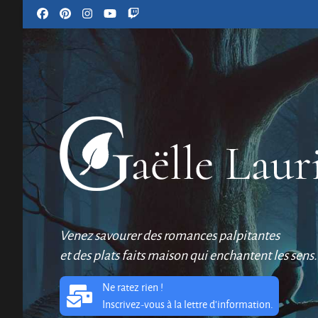
Venez savourer des romances palpitantes
et des plats faits maison qui enchantent les sens.
Ne ratez rien !
Inscrivez-vous à la lettre d'information.