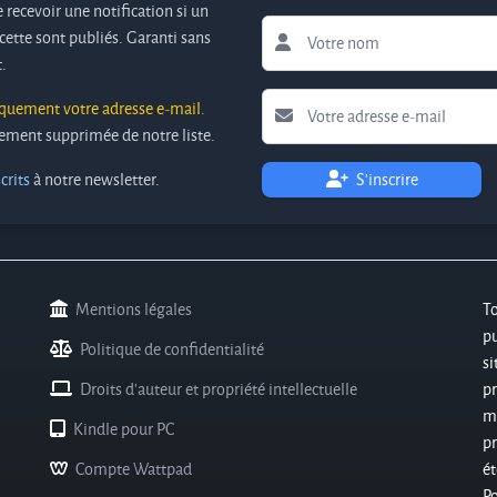
 recevoir une notification si un
cette sont publiés. Garanti sans
.
iquement votre adresse e-mail.
ivement supprimée de notre liste.
crits
à notre newsletter.
S'inscrire
Mentions légales
T
pu
Politique de confidentialité
si
Droits d'auteur et propriété intellectuelle
pr
m
Kindle pour PC
p
Compte Wattpad
ét
P