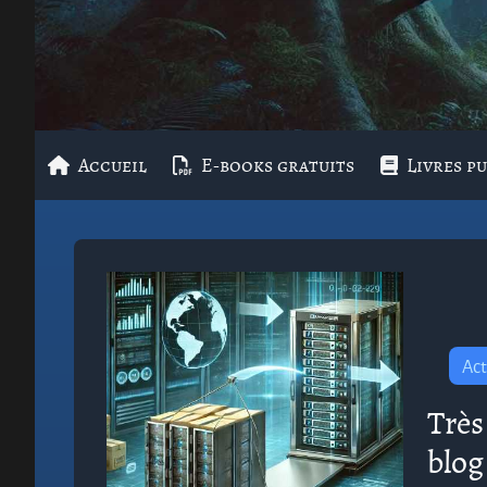
Accueil
E-books gratuits
Livres pu
Act
Trè
blog